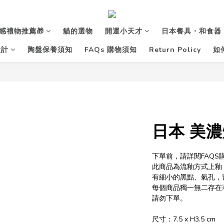
感禮物推薦🎁
貓的選物
開運小天才
日本餐具・和食器
設計
陶盤保養須知
FAQs 購物須知
Return Policy
如
日本 美濃
下單前，請詳閱FAQ
此商品為流釉方式上釉
有細小的黑點、氣孔，
每個商品獨一無二存在
請勿下單。
尺寸：7.5 x H3.5 cm