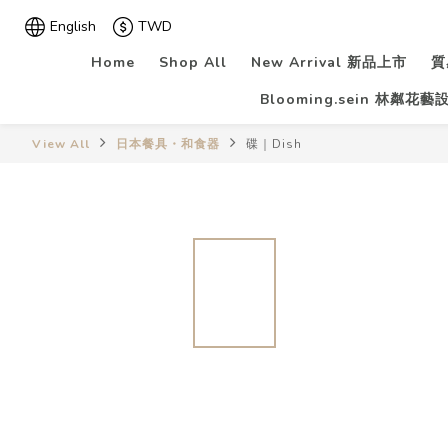
English
TWD
Home
Shop All
New Arrival 新品上市
質
Blooming.sein 林粼花藝
View All
日本餐具・和食器
碟｜Dish