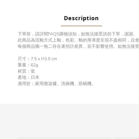
Description
下單前，請詳閱FAQS購物須知，如無法接受請勿下單，謝謝。
此商品為流釉方式上釉，色彩、釉的厚薄度呈現不盡相同，且
每個商品獨一無二存在著些許差異，並不影響使用。如無法接
尺寸：7.5 x H3.5 cm
重量：62g
材質：瓷
產地：日本
適用於：家用微波爐、洗碗機、烘碗機。