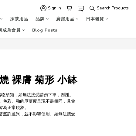
Sign in
Search Products
抹茶用品
品牌
廚房用品
日本雜貨
何成為會員
Blog Posts
BUY NOW
燒 裸膚 菊形 小缽
S購物須知，如無法接受請勿下單，謝謝。
，色彩、釉的厚薄度呈現不盡相同，且會
皆為正常現象。
著些許差異，並不影響使用。如無法接受