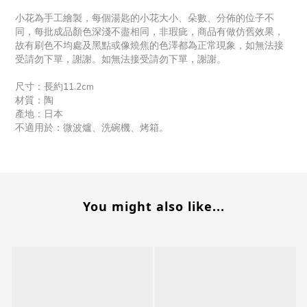
小花為手工繪製，每個湯匙的小花大小、朵數、分佈的位子不
同，每批成品顏色深淺不盡相同，非瑕疵，商品有做仿舊效果，
故有刷色不均處及黑點或像燒焦的色澤都為正常現象，如無法接
受請勿下單，謝謝。如無法接受請勿下單，謝謝。
尺寸：長約11.2cm
材質：陶
產地：日本
不適用於：微波爐、洗碗機、烤箱。
You might also like...