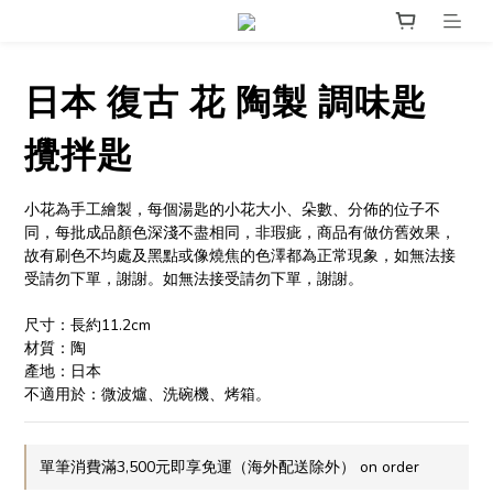
日本 復古 花 陶製 調味匙
攪拌匙
小花為手工繪製，每個湯匙的小花大小、朵數、分佈的位子不
同，每批成品顏色深淺不盡相同，非瑕疵，商品有做仿舊效果，
故有刷色不均處及黑點或像燒焦的色澤都為正常現象，如無法接
受請勿下單，謝謝。如無法接受請勿下單，謝謝。
尺寸：長約11.2cm
材質：陶
產地：日本
不適用於：微波爐、洗碗機、烤箱。
單筆消費滿3,500元即享免運（海外配送除外） on order