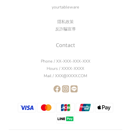
yourtableware
隱私政策
反詐騙宣導
Contact
Phone / XX-XXX-XXX-XXX
Hours / XXXX-XXXX
Mail / XXX@XXXX.COM