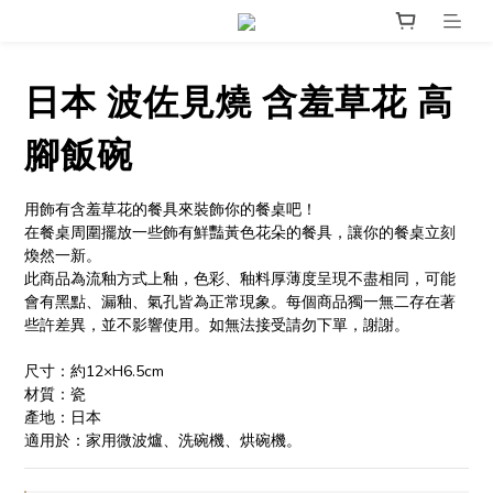
日本 波佐見燒 含羞草花 高
腳飯碗
用飾有含羞草花的餐具來裝飾你的餐桌吧！
在餐桌周圍擺放一些飾有鮮豔黃色花朵的餐具，讓你的餐桌立刻
煥然一新。
此商品為流釉方式上釉，色彩、釉料厚薄度呈現不盡相同，可能
會有黑點、漏釉、氣孔皆為正常現象。每個商品獨一無二存在著
些許差異，並不影響使用。如無法接受請勿下單，謝謝。
尺寸：約12×H6.5cm
材質：瓷
產地：日本
適用於：家用微波爐、洗碗機、烘碗機。