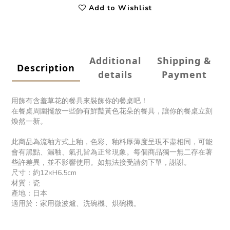
Add to Wishlist
Additional
Shipping &
Description
details
Payment
用飾有含羞草花的餐具來裝飾你的餐桌吧！
在餐桌周圍擺放一些飾有鮮豔黃色花朵的餐具，讓你的餐桌立刻
煥然一新。
此商品為流釉方式上釉，色彩、釉料厚薄度呈現不盡相同，可能
會有黑點、漏釉、氣孔皆為正常現象。每個商品獨一無二存在著
些許差異，並不影響使用。如無法接受請勿下單，謝謝。
尺寸：約12×H6.5cm
材質：瓷
產地：日本
適用於：家用微波爐、洗碗機、烘碗機。