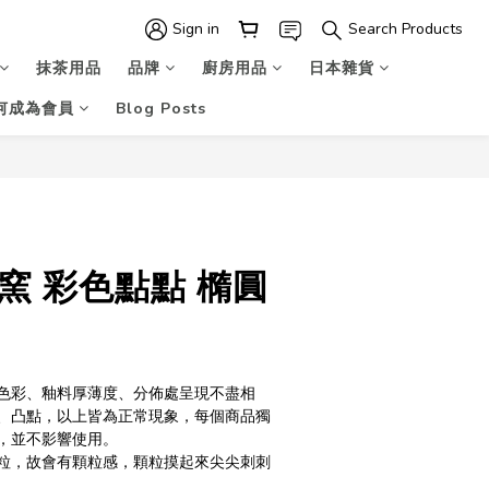
Sign in
Search Products
抹茶用品
品牌
廚房用品
日本雜貨
何成為會員
Blog Posts
BUY NOW
窯 彩色點點 橢圓
色彩、釉料厚薄度、分佈處呈現不盡相
、凸點，以上皆為正常現象，每個商品獨
，並不影響使用。
粒，故會有顆粒感，顆粒摸起來尖尖刺刺