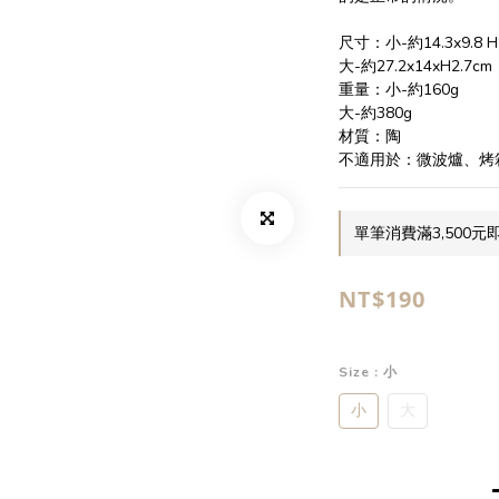
尺寸：小-約14.3x9.8 H
大-約27.2x14xH2.7cm
重量：小-約160g
大-約380g
材質：陶
不適用於：微波爐、烤
單筆消費滿3,500元即
NT$190
Size
: 小
小
大