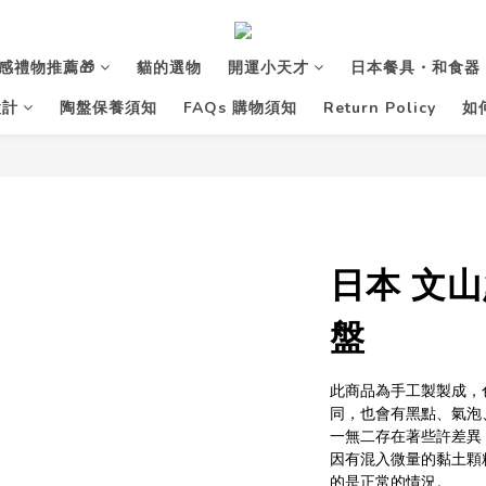
感禮物推薦🎁
貓的選物
開運小天才
日本餐具・和食器
設計
陶盤保養須知
FAQs 購物須知
Return Policy
如
日本 文山
盤
此商品為手工製製成，
同，也會有黑點、氣泡
一無二存在著些許差異
因有混入微量的黏土顆
的是正常的情況。