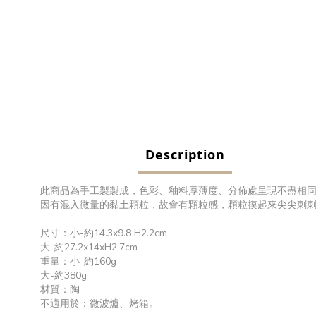
Description
此商品為手工製製成，色彩、釉料厚薄度、分佈處呈現不盡相
因有混入微量的黏土顆粒，故會有顆粒感，顆粒摸起來尖尖刺
尺寸：小-約14.3x9.8 H2.2cm
大-約27.2x14xH2.7cm
重量：小-約160g
大-約380g
材質：陶
不適用於：微波爐、烤箱。