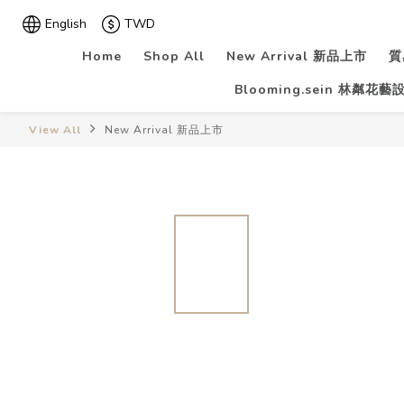
English
TWD
Home
Shop All
New Arrival 新品上市
質
Blooming.sein 林粼花藝
View All
New Arrival 新品上市