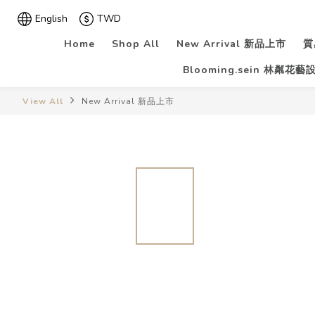
English
TWD
Home
Shop All
New Arrival 新品上市
質
Blooming.sein 林粼花藝
View All
New Arrival 新品上市