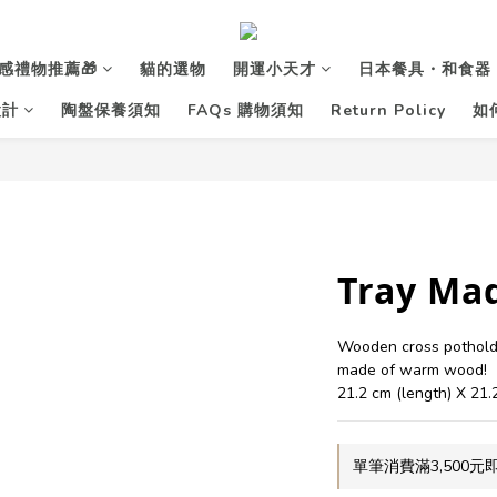
感禮物推薦🎁
貓的選物
開運小天才
日本餐具・和食器
設計
陶盤保養須知
FAQs 購物須知
Return Policy
如
Tray Mad
Wooden cross potholde
made of warm wood!
21.2 cm (length) X 21.
單筆消費滿3,500元即