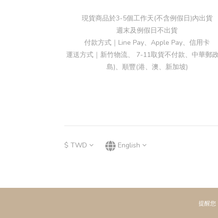
現貨商品於3-5個工作天(不含例假日)內出貨
週末及例假日不出貨
付款方式｜Line Pay、Apple Pay、信用卡
運送方式｜新竹物流、 7-11取貨不付款、中華郵政
島)、順豐(港、澳、新加坡)
$
TWD
English
提醒您