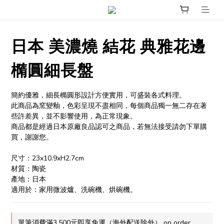
日本 美濃燒 結花 典雅花邊
橢圓細長盤
簡約優雅，細長橢圓形設計方便實用，可盛裝各式料理。
此商品為窯變釉，色彩呈現不盡相同，每個商品獨一無二存在著
些許差異，並不影響使用，為正常現象。
商品都是經過日本原廠良品認可之商品，若無法接受請勿下單購
買，謝謝您。
尺寸：23x10.9xH2.7cm
材質：陶瓷
產地：日本
適用於：家用微波爐、洗碗機、烘碗機。
單筆消費滿3,500元即享免運（海外配送除外） on order