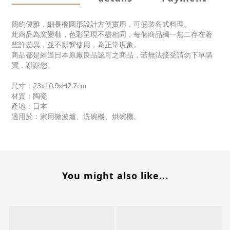
簡約優雅，細長橢圓形設計方便實用，可盛裝各式料理。
此商品為窯變釉，色彩呈現不盡相同，每個商品獨一無二存在著
些許差異，並不影響使用，為正常現象。
商品都是經過日本原廠良品認可之商品，若無法接受請勿下單購
買，謝謝您。
尺寸：23x10.9xH2.7cm
材質：陶瓷
產地：日本
適用於：家用微波爐、洗碗機、烘碗機。
You might also like...