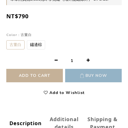
NT$790
Color
: 古董白
古董白
鏽邊棕
ADD TO CART
BUY NOW
Add to Wishlist
Additional
Shipping &
Description
details
Payment