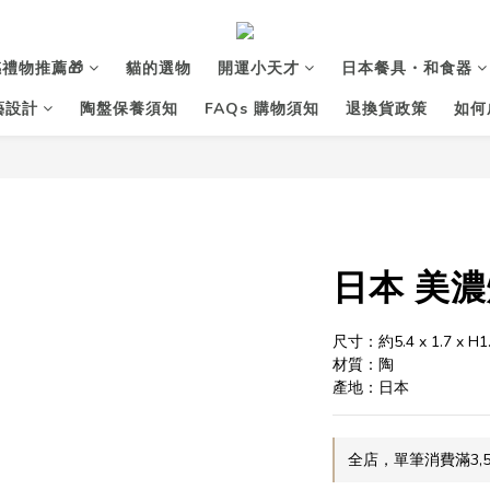
禮物推薦🎁
貓的選物
開運小天才
日本餐具・和食器
花藝設計
陶盤保養須知
FAQs 購物須知
退換貨政策
如何
日本 美濃
尺寸：約5.4 x 1.7 x H1
材質：陶
產地：日本
全店，單筆消費滿3,