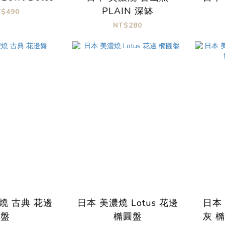
PLAIN 深缽
T$490
NT$280
燒 古典 花邊
日本 美濃燒 Lotus 花邊
日本
盤
橢圓盤
灰 