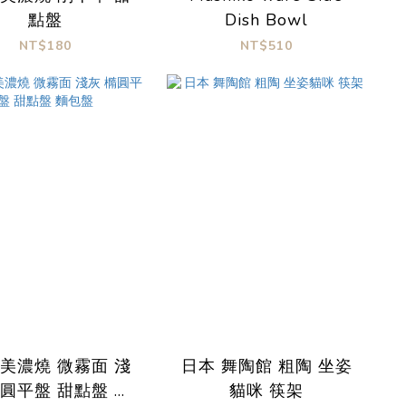
點盤
Dish Bowl
NT$180
NT$510
 美濃燒 微霧面 淺
日本 舞陶館 粗陶 坐姿
橢圓平盤 甜點盤 麵
貓咪 筷架