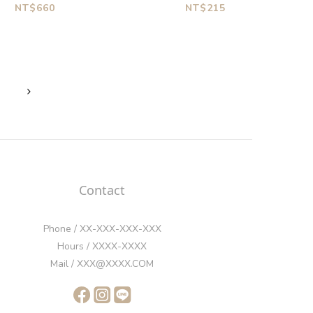
包盤
NT$660
NT$215
Contact
Phone / XX-XXX-XXX-XXX
Hours / XXXX-XXXX
Mail / XXX@XXXX.COM