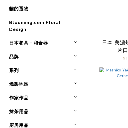
貓的選物
Blooming.sein Floral
Design
日本 美濃
日本餐具・和食器
片
品牌
N
系列
燒製地區
作家作品
抹茶用品
廚房用品