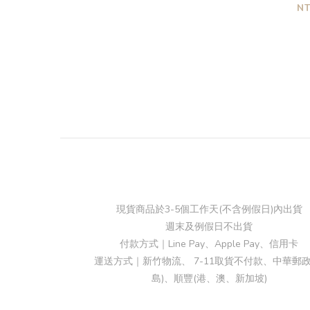
N
現貨商品於3-5個工作天(不含例假日)內出貨
週末及例假日不出貨
付款方式｜Line Pay、Apple Pay、信用卡
運送方式｜新竹物流、 7-11取貨不付款、中華郵政
島)、順豐(港、澳、新加坡)