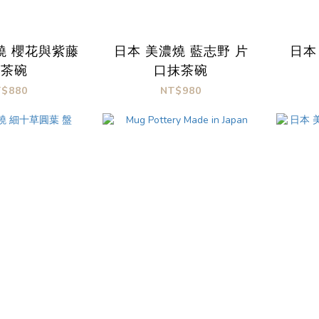
燒 櫻花與紫藤
日本 美濃燒 藍志野 片
日本
抹茶碗
口抹茶碗
T$880
NT$980