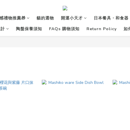
感禮物推薦🎁
貓的選物
開運小天才
日本餐具・和食器
設計
陶盤保養須知
FAQs 購物須知
Return Policy
如